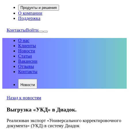
Продукты и решения
О компании
Поддержка
Контакты
Войти
О нас
Клиенты
Новости
Статьи
Вакансии
Отзывы
Контакты
Новости
Назад к новостям
Выгрузка «УКД» в Диадок.
Реализован экспорт «Универсального корректировочного
документа» (УКД) в систему Диадок