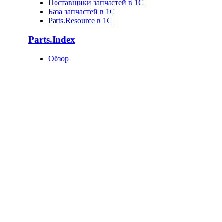
Поставщики запчастей в 1C
База запчастей в 1С
Parts.Resource в 1C
Parts.Index
Обзор
Каталоги автотоваров
Оригинальные каталоги
Запчасти по VIN
Поставщики запчастей
База запчастей
Статистика
Как попасть в базу?
О компании
О нас
Клиенты
Новости
Статьи
Вакансии
Отзывы
Контакты