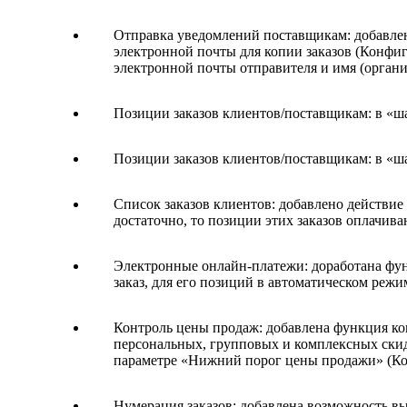
Отправка уведомлений поставщикам: добавлена
электронной почты для копии заказов (Конфи
электронной почты отправителя и имя (организ
Позиции заказов клиентов/поставщикам: в «ш
Позиции заказов клиентов/поставщикам: в «ш
Список заказов клиентов: добавлено действие 
достаточно, то позиции этих заказов оплачива
Электронные онлайн-платежи: доработана функ
заказ, для его позиций в автоматическом режи
Контроль цены продаж: добавлена функция кон
персональных, групповых и комплексных скидо
параметре «Нижний порог цены продажи» (Кон
Нумерация заказов: добавлена возможность в