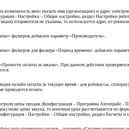
 возможность явно указать имя (организацию) и адрес электронн
гурация - Настройки – Общие настройки, раздел Настройки рабо
ация) отправителя не указаны, то используется адрес из реквизи
апке» фильтров добавлен параметр «Производитель».
апке» фильтров для фильтра «Период времени» добавлен парамет
«Провести оплаты за заказы». При данном действии проверяется б
ются.
ция онлайн оплаты (в текущее время - для робокассы, cronopay
ме проводится оплата.
троля цены продаж (Конфигурация – Программа Автопрайс - Прай
к) ниже цены закупа, то конечная цена рассчитывается по форм
фигурация - Настройки – Общие настройки, раздел Расчеты и ц
ыбора типа нумерации заказов – параметр «Система нумерации з