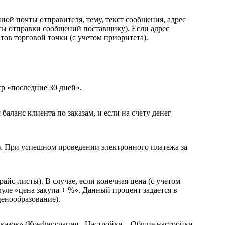
ой почты отправителя, тему, текст сообщения, адрес
ты отправки сообщений поставщику). Если адрес
тов торговой точки (с учетом приоритета).
р «последние 30 дней».
аланс клиента по заказам, и если на счету денег
). При успешном проведении электронного платежа за
с-листы). В случае, если конечная цена (с учетом
уле «цена закупа + %». Данный процент задается в
енообразование).
аказов» (Конфигурация - Настройки – Общие настройки,