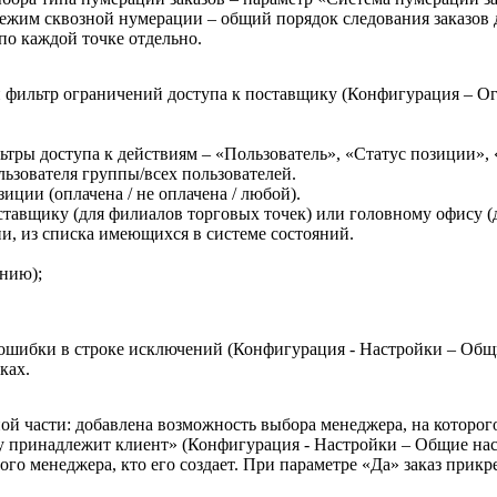
Режим сквозной нумерации – общий порядок следования заказов 
по каждой точке отдельно.
 фильтр ограничений доступа к поставщику (Конфигурация – Ог
тры доступа к действиям – «Пользователь», «Статус позиции», 
ьзователя группы/всех пользователей.
иции (оплачена / не оплачена / любой).
ставщику (для филиалов торговых точек) или головному офису (для
и, из списка имеющихся в системе состояний.
анию);
шибки в строке исключений (Конфигурация - Настройки – Общие
ках.
й части: добавлена возможность выбора менеджера, на которого 
у принадлежит клиент» (Конфигурация - Настройки – Общие нас
ого менеджера, кто его создает. При параметре «Да» заказ прик