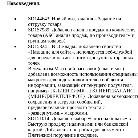
Нововведения:
SD144643: Новый вид задания – Задание на
отгрузку товара
SD157989: Добавлен анализ продаж по количеству
товара (АБС-анализ продаж, по производителям и
группам товаров)
SD158241: В «Склады» добавлено свойство
«Название для сайта», используется веб-службой
для передачи на сайт списка доступных торговых
точек
В механизм Массовой рассылки (email и sms)
добавлена возможность использования специальны
макросов для подстановки в тело сообщения
информации, зависящей от текущего получателя,
например {КЛИЕНТ.ИМЯ}, {КЛИЕНТ.БАЛАНС},
{МЕНЕДЖЕР.ТЕЛЕФОН}. Добавлена возможност
сохранения и загрузки сообщений,
предварительный просмотр текста с
«развернутыми» макросами.
SD151014: Добавлен выбор «Способа оплаты» в
Быструю продажу: наличными или банковской
картой. Добавлены настройки для документа
Платежной поручение входящее.