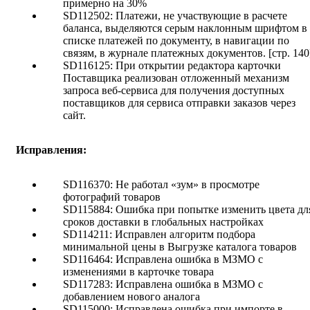
примерно на 30%
SD112502: Платежи, не участвующие в расчете
баланса, выделяются серым наклонным шрифтом в
списке платежей по документу, в навигации по
связям, в журнале платежных документов. [стр. 140
SD116125: При открытии редактора карточки
Поставщика реализован отложенный механизм
запроса веб-сервиса для получения доступных
поставщиков для сервиса отправки заказов через
сайт.
Исправления:
SD116370: Не работал «зум» в просмотре
фотографий товаров
SD115884: Ошибка при попытке изменить цвета дл
сроков доставки в глобальных настройках
SD114211: Исправлен алгоритм подбора
минимальной цены в Выгрузке каталога товаров
SD116464: Исправлена ошибка в МЗМО с
изменениями в карточке товара
SD117283: Исправлена ошибка в МЗМО с
добавлением нового аналога
SD115000: Исправлена ошибка при импорте в