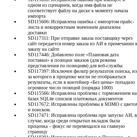
одном из сценариев, когда имя файла не
соответствует файлу на диске к моменту начала
импорта
SD115606: Исправлена ошибка с импортом прайс-
листа и некорректным значением диапазона
доставки
SD117311: При отправке заказа поставщику через
сайт передается номер заказа из АИ в примечании 
заказу на сайте
SD117446: Добавлено поле «Плановая дата
поставки» в позиции заказов (для режима
представления по позициям) для веб-службы
SD117397: Исключен фильтр результатов поиска, из
за которого в проценке могли не отображаться
результаты, если в контейнер «Без цены» попадало
огромное число позиций (порядка 1000)
SD115566: Исправлена проблема с торможением на
базах SQLite списков платежных документов
SD117672: Исправлены проблемы в МЗМО с цвето
и поиском.
SD117471: Исправлена проблема при запуске АИ, в
случае, когда среди открытых вкладок была
проценка – фокус не перемещался на главную
страницу