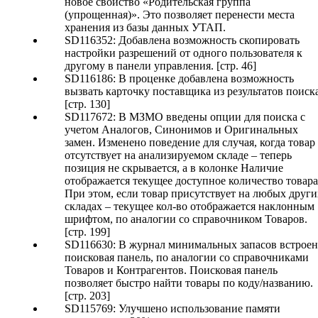
новое свойство «Родительская группа
(упрощенная)». Это позволяет перенести места
хранения из базы данных УТАП.
SD116352: Добавлена возможность скопировать
настройки разрешений от одного пользователя к
другому в панели управления. [стр. 46]
SD116186: В проценке добавлена возможность
вызвать карточку поставщика из результатов поиска
[стр. 130]
SD117672: В МЗМО введены опции для поиска с
учетом Аналогов, Синонимов и Оригинальных
замен. Изменено поведение для случая, когда товар
отсутствует на анализируемом складе – теперь
позиция не скрывается, а в колонке Наличие
отображается текущее доступное количество товара
При этом, если товар присутствует на любых други
складах – текущее кол-во отображается наклонным
шрифтом, по аналогии со справочником Товаров.
[стр. 199]
SD116630: В журнал минимальных запасов встроен
поисковая панель, по аналогии со справочниками
Товаров и Контрагентов. Поисковая панель
позволяет быстро найти товары по коду/названию.
[стр. 203]
SD115769: Улучшено использование памяти