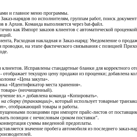
ками и главное меню программы.
 Заказ-нарядов по исполнителям, группам работ, поиск докумен
 в Архив. Команда выполняется через bat-файл.
гично как Импорт заказов клиентов с автоматической проценко
зиций.
иента, Расходная накладная и Заказ-наряд: Уведомление о прода
проводки, на этапе фактического связывания с позицией Прихо
ходе.
ты клиентов. Исправлены стандартные бланки для корректного 
 отображает текущую цену продажи из проценки; добавлена кол
колонке «Цена закупа».
лонка «Идентификатор места хранения».
д товара» (неочищенный).
учение вх.» добавлена команда «Копировать».
 на сборку (транзакции)
», который использует товарные транзак
нт
», отображающий товары и работы.
ропущенными позициями при импорте прайс-листов от поставщи
овать позиции с нечисловым сроком поставки".
т конвертация суммы введенной предоплаты.
дставляется значение пробега автомобиля из последнего заказ-на
производителей.