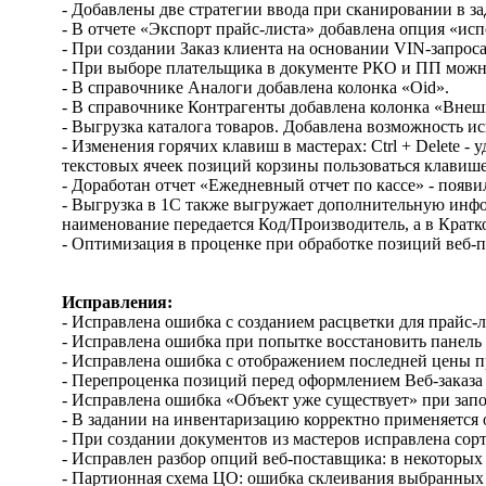
- Добавлены две стратегии ввода при сканировании в за
- В отчете «Экспорт прайс-листа» добавлена опция «ис
- При создании Заказ клиента на основании VIN-запрос
- При выборе плательщика в документе РКО и ПП можно
- В справочнике Аналоги добавлена колонка «Oid».
- В справочнике Контрагенты добавлена колонка «Вне
- Выгрузка каталога товаров. Добавлена возможность и
- Изменения горячих клавиш в мастерах: Ctrl + Delete 
текстовых ячеек позиций корзины пользоваться клавише
- Доработан отчет «Ежедневный отчет по кассе» - появ
- Выгрузка в 1С также выгружает дополнительную инфо
наименование передается Код/Производитель, а в Кратко
- Оптимизация в проценке при обработке позиций веб-
Исправления
:
- Исправлена ошибка с созданием расцветки для прайс-
- Исправлена ошибка при попытке восстановить панель 
- Исправлена ошибка с отображением последней цены п
- Перепроценка позиций перед оформлением Веб-заказ
- Исправлена ошибка «Объект уже существует» при зап
- В задании на инвентаризацию корректно применяется 
- При создании документов из мастеров исправлена сор
- Исправлен разбор опций веб-поставщика: в некоторы
- Партионная схема ЦО: ошибка склеивания выбранных 