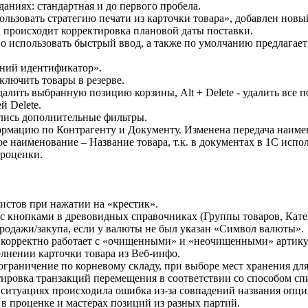
даниях: стандартная и до первого пробела.
пользовать стратегию печати из карточки товара», добавлен н
а происходит корректировка плановой даты поставки.
 использовать быстрый ввод, а также по умолчанию предлагае
шний идентификатор».
сключить товары в резерве.
- удалить выбранную позицию корзины, Alt + Delete - удалить вс
й Delete.
ились дополнительные фильтры.
рмацию по Контрагенту и Документу. Изменена передача наимен
е наименование – Название товара, т.к. в документах в 1С испо
проценки.
листов при нажатии на «крестик».
с кнопками в древовидных справочниках (Группы товаров, Катег
родажи/закупа, если у валюты не был указан «Символ валюты».
а корректно работает с «очищенными» и «неочищенными» артику
олнении карточки товара из Веб-инфо.
ограничение по корневому складу, при выборе мест хранения для
тировка транзакций перемещения в соответствии со способом сп
х ситуациях происходила ошибка из-за совпадений названия опц
в проценке и мастерах позиций из разных партий.