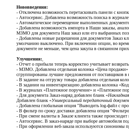
Нововведения:
- Отключена возможность перетаскивать панели с кноп
- Автосервис. Добавлена возможность поиска в журнале
- Автоматическое перемещение выполненных документов
- Добавлена возможность импорта в Наши заказы, анало
МЗМО для документа Наш заказ или его выбранных по
- Добавлены новые разрешения для документов Заказ кл
умолчанию выключено. При включении опции, во время 
документе не меньше, чем цена закупа в связанном при
Улучшения:
- Отчет о прибыли теперь корректно учитывает возвра
- МЗМО. Добавлена отдельная колонка «Цена продажи» -
сгруппированы лучшие предложения от поставщиков в 
- В задание на отгрузку товара добавлена отдельная ко
- В задании на инвентаризацию добавлена колонка «Ко
- В журналах «Платежное поручение» и «Платежное пор
- Для документа Заказ-наряд добавлен бланк «
Накладная
Добавлен бланк «
Универсальный передаточный докуме
- Добавлена глобальная опция "Выводить log-файл с п
- В фильтр по сроку доставки добавлена опция "Фильтр
- При смене валюты в Заказе клиента также происходи
- Автосервис. В заказ-наряде при выборе автомобиля по
- При оформлении веб-заказа используются синонимы 