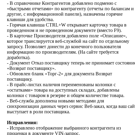
- В справочнике Контрагентов добавлено подменю с
«быстрыми отчетами» по контрагенту (отчеты по балансам и
другие, с информационной панели), назначены горячие
клавиши для удобства.
- Горячая клавиша CTRL+W открывает карточку товара в
проведенном и не проведенном документе (вместо F9).
- В карточке Производителя добавлено поле «Описание»,
которое транслируется веб-службой на сайт по отдельному
запросу. Позволяет донести до конечного пользователя
информацию по производителям. (На сайте требуется
доработка).
- Документ Отказ поставщику теперь не принимает состояни
«Возврат поставщику».
- Обновлен бланк «Торг-2» для документа Возврат
поставщику.
- В прайс-листах наличия переименованы колонки с
«остатками» товара на доступных складах, добавлены
колонки с товаром в резерве и общем количестве товара.
- Веб-служба дополнена новыми методами для
синхронизации данных через сервис Веб-заказ, когда ваш сай
выступает в роли поставщика.
Исправления
:
- Исправлено отображение выбранного контрагента из
проценки в документе VIN-запрос.