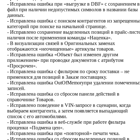
- Исправлена ошибка при «выгрузке в DBF» с сохранением в
файл при наличии недопустимых символов в названии базы
данных.
- Исправлена ошибка с поиском контрагентов из запрещенны
категорий при поиске на начальной странице.
- Исправлено сохранение выделенных позиций в прайс-лист
наличия после применения команды «Наценка».
- В визуализации связей в Оригинальных заменах
отображаются «неочищенные» артикулы товаров.
- Исправлена ошибка «Объект был изменен другим
приложением» при проводке документов с атрибутом
«Просрочен».
- Исправлена ошибка с фильтром по сроку поставки – не
применялся для позиций в Заказе поставщику.
- Исправлена ошибка OutOfMemoryпри удалении помеченны
записей.
- Исправлена ошибка со сбросом панели действий в
справочнике Товаров.
- Исправлено поведение в VIN-запросе в сценарии, когда
выбираем контрагента, а затем появляется выпадающий
список с его автомобилями.
- Исправлена ошибка в веб-службе при работе фильтра
проценки «Подмена цен».
- Исправлена ошибка при «повторной» печати чека.
- Исправлена ошибка со сбросом выделенных позиций в