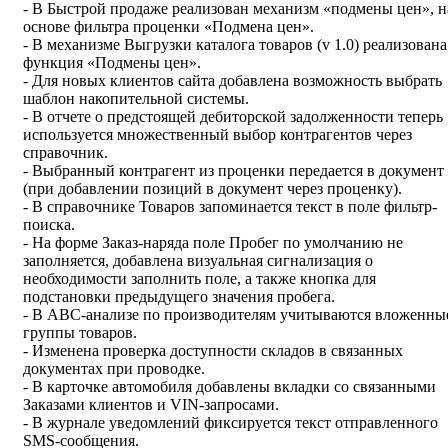
- В Быстрой продаже реализован механизм «подмены цен», н
основе фильтра проценки «Подмена цен».
- В механизме Выгрузки каталога товаров (v 1.0) реализована
функция «Подмены цен».
- Для новых клиентов сайта добавлена возможность выбрать
шаблон накопительной системы.
- В отчете о предстоящей дебиторской задолженности теперь
используется множественный выбор контрагентов через
справочник.
- Выбранный контрагент из проценки передается в документ
(при добавлении позиций в документ через проценку).
- В справочнике Товаров запоминается текст в поле фильтр-
поиска.
- На форме Заказ-наряда поле Пробег по умолчанию не
заполняется, добавлена визуальная сигнализация о
необходимости заполнить поле, а также кнопка для
подстановки предыдущего значения пробега.
- В ABC-анализе по производителям учитываются вложенны
группы товаров.
- Изменена проверка доступности складов в связанных
документах при проводке.
- В карточке автомобиля добавлены вкладки со связанными
Заказами клиентов и VIN-запросами.
- В журнале уведомлений фиксируется текст отправленного
SMS-сообщения.