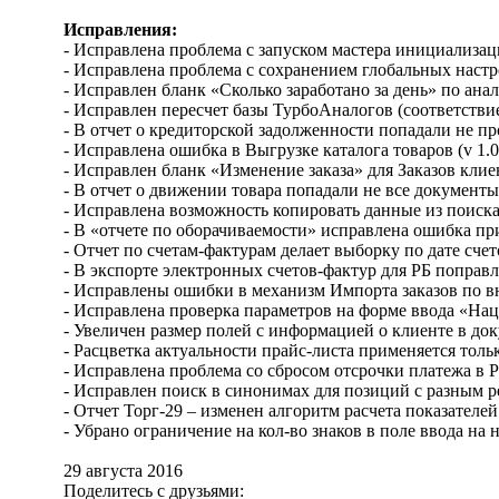
Исправления
:
- Исправлена проблема с запуском мастера инициализа
- Исправлена проблема с сохранением глобальных настр
- Исправлен бланк «Сколько заработано за день» по ана
- Исправлен пересчет базы ТурбоАналогов (соответствие
- В отчет о кредиторской задолженности попадали не 
- Исправлена ошибка в Выгрузке каталога товаров (v 1.0
- Исправлен бланк «Изменение заказа» для Заказов кли
- В отчет о движении товара попадали не все документы
- Исправлена возможность копировать данные из поиска
- В «отчете по оборачиваемости» исправлена ошибка п
- Отчет по счетам-фактурам делает выборку по дате счет
- В экспорте электронных счетов-фактур для РБ поправ
- Исправлены ошибки в механизм Импорта заказов по в
- Исправлена проверка параметров на форме ввода «На
- Увеличен размер полей с информацией о клиенте в док
- Расцветка актуальности прайс-листа применяется тол
- Исправлена проблема со сбросом отсрочки платежа в 
- Исправлен поиск в синонимах для позиций с разным 
- Отчет Торг-29 – изменен алгоритм расчета показателей
- Убрано ограничение на кол-во знаков в поле ввода на 
29 августа 2016
Поделитесь с друзьями: