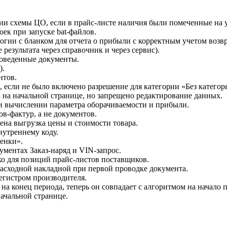
ции схемы ЦО, если в прайс-листе наличия были помеченные на 
оек при запуске bat-файлов.
логии с бланком для отчета о прибыли с корректным учетом возв
 результата через справочник и через сервис).
проведенные документы.
).
ентов.
, если не было включено разрешение для категории «Без катего
 на начальной странице, но запрещено редактирование данных.
ри вычислении параметра оборачиваемости и прибыли.
ов-фактур, а не документов.
лена выгрузка цены и стоимости товара.
нутреннему коду.
ценки».
ументах Заказ-наряд и VIN-запрос.
ько для позиций прайс-листов поставщиков.
Расходной накладной при первой проводке документа.
регистром производителя.
 на конец периода, теперь он совпадает с алгоритмом на начало 
начальной странице.