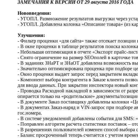
ЗАМЕЧАНИЯ К ВЕРСИИ ОТ 29 августа 2016 ГОДА
Нововведения:
- УГОПЛ. Размножение результатов выгрузки через уст
- УГОПЛ. Добавлена колонка «Описание товара» (из кар
Улучшения:
- Фильтр проценки «для сайта» также отсекает позиции
- В окне проценки в таблице результатов поиска колон
- Небольшая оптимизация в отчете «Экспорт прайс-листа
- Снято ограничение на размер SEOполей в карточке тов
- В заданиях ЗНаРТ и ЗНаОТ добавлена возможность вы
- Значительно оптимизирована проценка при подборе цен
- Окно проценки выдает запрос перед закрытием вкладк
- Компонент выбора контрагента в Заказе клиента позвол
для ввода данных. При закрытии инспектора новый конт
- Проводка Расходной накладной в зависимости от разр
опирается только на «родительские» документы/позици
- В документе Заказ поставщику добавлены колонки «Ц
- В документах Заказ-наряд и VIN-запрос при подборе а
гос.номера.
- В системе уведомлений добавлены события для SMS: «
- Поправлен алгоритм расчета статистики поставок – от
- В разрешениях пользователей изменен способ выбора с
- Баланс просроченный теперь считается с учетом време