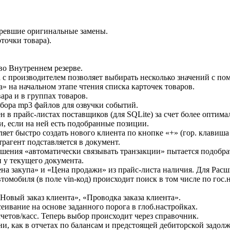
аревшие оригинальные замены.
точки товара).
 во Внутреннем резерве.
ка с производителем позволяет выбирать несколько значений с п
» на начальном этапе чтения списка карточек товаров.
ара и в группах товаров.
бора mp3 файлов для озвучки событий.
 в прайс-листах поставщиков (для SQLite) за счет более оптима
и, если на ней есть подобранные позиции.
яет быстро создать нового клиента по кнопке «+» (гор. клавиша 
рагент подставляется в документ.
ешения «автоматически связывать транзакции» пытается подобра
и у текущего документа.
ена закупа» и «Цена продажи» из прайс-листа наличия. Для Ра
втомобиля (в поле vin-код) происходит поиск в том числе по г
Новый заказ клиента», «Проводка заказа клиента».
сеивание на основе заданного порога в глоб.настройках.
четов/касс. Теперь выбор происходит через справочник.
ни, как в отчетах по балансам и предстоящей дебиторской задол