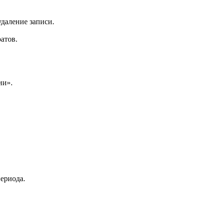
удаление записи.
ратов.
рии».
периода.