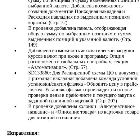
сумму по позициям и сумму выделенных позиций 
выбранной валюте. Добавлена возможность
создания документов Приходная накладная и
Расходная накладная по выделенным позициям
корзины. (Стр. 72)
В проценке добавлена панель, отображающая
общую сумму по выбранным позициям и сумму
выделенных позиций в указанной валюте. (Стр.
149)
Добавлена возможность автоматической загрузки
курсов валют при входе в программу. Опция
расположена в глобальных настройках, секция
«Автоматизация». (Стр. 57)
SD133860: Для Расширенной схемы ЦО в документ
Приходная накладная добавлена команда условной
установки/снятия флажка «Обновить цену в прайс-
листе». Установка флажка происходит на основе
проверки цены в прайс-листе и текущего закупа с
заданной граничной наценкой. (Стр. 207)
В проценке добавлены колонки «Альтернативное
название» и «Описание товара» из карточки товара
для позиций из наличия
Исправления: