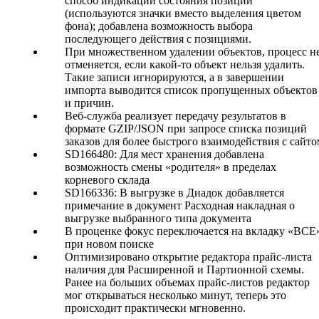
способ индикации состояния позиций
(используются значки вместо выделения цветом
фона); добавлена возможность выбора
последующего действия с позициями.
При множественном удалении объектов, процесс н
отменяется, если какой-то объект нельзя удалить.
Такие записи игнорируются, а в завершении
импорта выводится список пропущенных объектов
и причин.
Веб-служба реализует передачу результатов в
формате GZIP/JSON при запросе списка позиций
заказов для более быстрого взаимодействия с сайто
SD166480: Для мест хранения добавлена
возможность смены «родителя» в пределах
корневого склада
SD166336: В выгрузке в Диадок добавляется
примечание в документ Расходная накладная о
выгрузке выбранного типа документа
В проценке фокус переключается на вкладку «ВСЕ
при новом поиске
Оптимизировано открытие редактора прайс-листа
наличия для Расширенной и Партионной схемы.
Ранее на больших объемах прайс-листов редактор
мог открываться несколько минут, теперь это
происходит практически мгновенно.