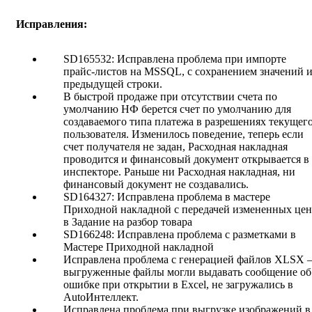
Исправления:
SD165532: Исправлена проблема при импорте
прайс-листов на MSSQL, с сохранением значений и
предыдущей строки.
В быстрой продаже при отсутствии счета по
умолчанию НФ берется счет по умолчанию для
создаваемого типа платежа в разрешениях текущег
пользователя. Изменилось поведение, теперь если
счет получателя не задан, Расходная накладная
проводится и финансовый документ открывается в
инспекторе. Раньше ни Расходная накладная, ни
финансовый документ не создавались.
SD164327: Исправлена проблема в мастере
Приходной накладной с передачей измененных цен
в Задание на разбор товара
SD166248: Исправлена проблема с разметками в
Мастере Приходной накладной
Исправлена проблема с генерацией файлов XLSX 
выгруженные файлы могли выдавать сообщение об
ошибке при открытии в Excel, не загружались в
AutoИнтеллект.
Исправлена проблема при выгрузке изображений в