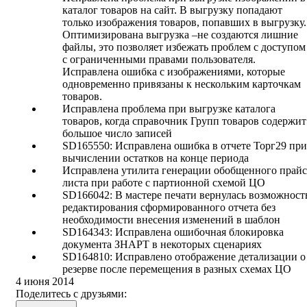
каталог товаров на сайт. В выгрузку попадают
только изображения товаров, попавших в выгрузку.
Оптимизирована выгрузка –не создаются лишние
файлы, это позволяет избежать проблем с доступом
с ограниченными правами пользователя.
Исправлена ошибка с изображениями, которые
одновременно привязаны к нескольким карточкам
товаров.
Исправлена проблема при выгрузке каталога
товаров, когда справочник Групп товаров содержит
большое число записей
SD165550: Исправлена ошибка в отчете Торг29 при
вычислении остатков на конце периода
Исправлена утилита генерации обобщенного прайс
листа при работе с партионной схемой ЦО
SD166042: В мастере печати вернулась возможност
редактирования сформированного отчета без
необходимости внесения изменений в шаблон
SD164343: Исправлена ошибочная блокировка
документа ЗНАРТ в некоторых сценариях
SD164810: Исправлено отображение детализации о
резерве после перемещения в разных схемах ЦО
4 июня 2014
Поделитесь с друзьями: