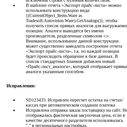
исключены строки с нулевым количеством.
В шаблоне отчета «Экспорт прайс-листа» можно
использовать конструкцию вида:
{(CurrentObject_Items.Ware as
Tradesoft.Autovision.Ware).GetAnalogs()}, чтобы
получить список прямых аналогов для выгружаемо
позиции. Аналоги выводятся без имени
производителя, разделенные символом «;».
Внимание, использование данной конструкции
может существенно замедлить построение отчета
«Экспорт прайс-листа», т.к. по каждой позиции
будет происходить обращение к базе данных. В
список стандартных бланков добавлен новый
«Прайс-лист_аналоги», который отображает прямы
аналоги указанным способом.
Исправления:
SD123435: Исправлен пересчет остатка на счетах/
кассах при автоматическом создании платежа
Исправлена отправка заказа поставщику на сайт. Н
отображалась фактическая закупочная цена, если в
качестве десятичного разделителя использовалась
"." в региональных настройках.