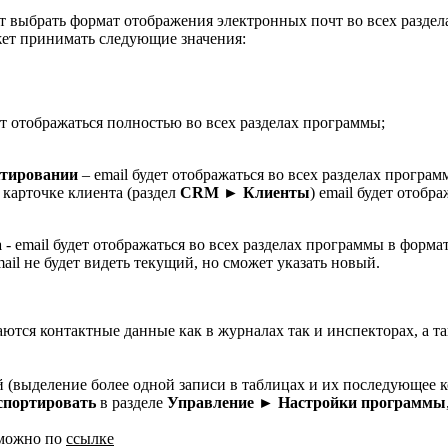
т выбрать формат отображения электронных почт во всех раздел
ет принимать следующие значения:
ет отображаться полностью во всех разделах программы;
ктировании
– email будет отображаться во всех разделах програ
 карточке клиента (раздел
CRM
► Клиенты
) email будет отобр
а
- email будет отображаться во всех разделах программы в форма
il не будет видеть текущий, но сможет указать новый.
ются контактные данные как в журналах так и инспекторах, а та
й (выделение более одной записи в таблицах и их последующее 
спортировать
в разделе
Управление
►
Настройки программы
можно по
ссылке