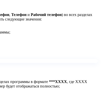
лефон
,
Телефон
и
Рабочий телефон
) во всех разделах
ть следующие значения:
раммы;
азделах программы в формате
***ХХХХ
, где ХХХХ
мер будет отображаться полностью;