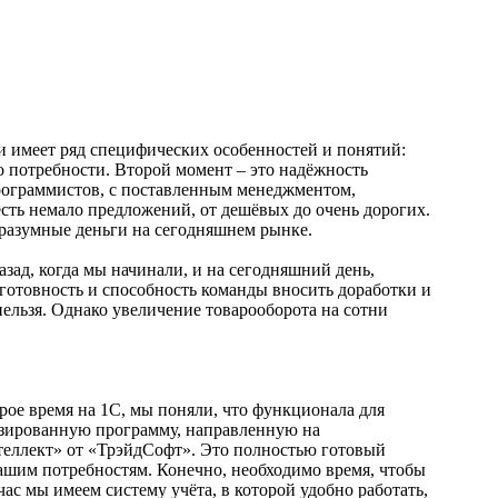
ми имеет ряд специфических особенностей и понятий:
го потребности. Второй момент – это надёжность
рограммистов, с поставленным менеджментом,
сть немало предложений, от дешёвых до очень дорогих.
разумные деньги на сегодняшнем рынке.
ад, когда мы начинали, и на сегодняшний день,
готовность и способность команды вносить доработки и
нельзя. Однако увеличение товарооборота на сотни
рое время на 1С, мы поняли, что функционала для
изированную программу, направленную на
теллект» от «ТрэйдСофт». Это полностью готовый
 нашим потребностям. Конечно, необходимо время, чтобы
час мы имеем систему учёта, в которой удобно работать,