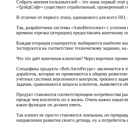
Собрать мнения пользователей – это лишь первый этап 
«ТрэйдСофт» существует отработанный, проверенный г
В отличие от первого этапа, одинакового для всего ПО
Так, разработчики системы «AutoИнтеллект» с успехо
времени отрезки (итерации) предоставлять конечному 
Каждая итерация планируется: выбираются наиболее важн
тестируются на соответствие техническому заданию, на
Что это даёт конечным клиентам? Через короткие пром
Специфика продукта «Веб-АвтоРесурс» заключается в то
доработок, которые не применяются к общему развитию
учётных системах версионного контроля, трекинга зада
задачам, сравниваются запросы клиентов, выявляется 
Продукт становится соответствующим потребностям рынк
прежде чем воплотить их в жизнь. Очень важно накапли
какие функции он должен иметь.
Так клиент не просто становится лояльным, он превраща
направлении развития своего детища, ну а потребитель