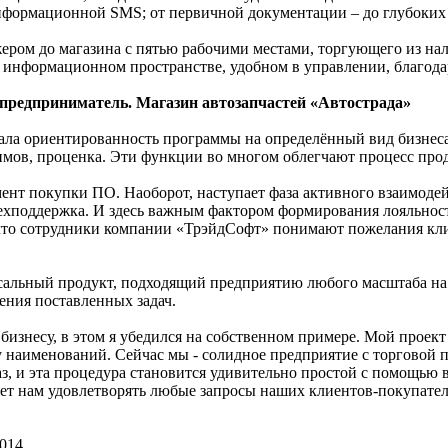
нформационной SMS; от первичной документации – до глубоких
жером до магазина с пятью рабочими местами, торгующего из нал
ом информационном пространстве, удобном в управлении, благод
предприниматель. Магазин автозапчастей «Автострада»
ала ориентированность программы на определённый вид бизнеса
мов, проценка. Эти функции во многом облегчают процесс прод
мент покупки ПО. Наоборот, наступает фаза активного взаимоде
ехподдержка. И здесь важным фактором формирования лояльности
 что сотрудники компании «ТрэйдСофт» понимают пожелания кли
рсальный продукт, подходящий предприятию любого масштаба на 
ения поставленных задач.
изнесу, в этом я убедился на собственном примере. Мой проект
 наименований. Сейчас мы - солидное предприятие с торговой п
аз, и эта процедура становится удивительно простой с помощью
яет нам удовлетворять любые запросы наших клиентов-покупате
014