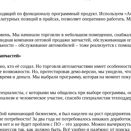
дходящий по функционалу программный продукт. Используем «Aut
клатурных позиций в прайсах, позволяет оперативно работать. М
вень. Мы начинали торговлю в небольшом помещении, снабжали 
олидная компания оптовой продажи запчастей, обслуживающая 
ельности – обслуживание автомобилей – тоже реализуется с пом
Запчастей»
о, кто её создал. Но торговля автозапчастями имеет особенност
ые возможности. Но, протестировав демо-версии, мы увидели, чт
о время и деньги. Мы выбрали программу, которая на момент по
специалисты, с которыми мы общались при выборе программы, о
ализм и человеческое участие, спасибо специалистам техподдер
бой начинающий бизнесмен, я был нацелен на рост предприятия.
ие потребности! За два года не потребовалось никаких доработо
я нет и не будет проблем с ПО – это здорово. Можно вычеркнуть
оцессов так, как должно быть. Всё удобно и надёжно: от поиск