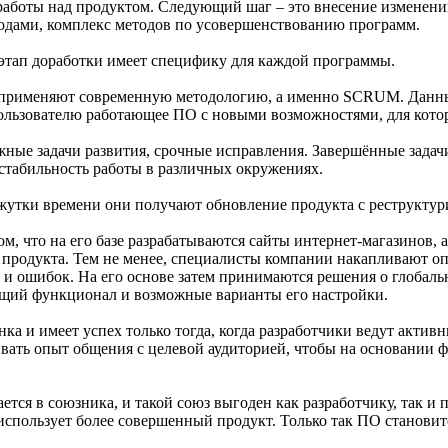
работы над продуктом. Следующий шаг – это внесение изменений
одами, комплекс методов по усовершенствованию программ.
, этап доработки имеет специфику для каждой программы.
м применяют современную методологию, а именно SCRUM. Данны
пользователю работающее ПО с новыми возможностями, для кот
ые задачи развития, срочные исправления. Завершённые задачи 
 стабильность работы в различных окружениях.
ежутки времени они получают обновление продукта с реструкт
м, что на его базе разрабатываются сайты интернет-магазинов,
 продукта. Тем не менее, специалисты компании накапливают 
ч и ошибок. На его основе затем принимаются решения о глоба
общий функционал и возможные варианты его настройки.
а и имеет успех только тогда, когда разработчики ведут активн
вать опыт общения с целевой аудиторией, чтобы на основании фа
ется в союзника, и такой союз выгоден как разработчику, так и
 использует более совершенный продукт. Только так ПО станови