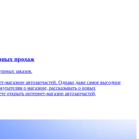
15 июля
рных продаж
Акции
торных заказов.
Посетит
автозап
т-магазине автозапчастей. Однако даже самое выгодное
купателям о магазине, рассказывать о новых
В прошл
ете открыть интернет-магазин автозапчастей,
магазин
и специ
акции н