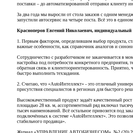
поставки – до автоматизированной отправки клиенту и
За два года мы выросли от стола заказов с одним менед
запустили автосервис на четыре поста. Всё это в един
Красноперов Евгений Николаевич, индивидуальный 
1. Первым фактором, определившим выбор продукта, ст
важные особенности, как справочник аналогов и синони
Сотрудничество с разработчиком не заканчивается в мо
настройка под потребности конкретного предприятия, т
обратная связь и клиентоориентированность. Приятно,
быстро выполнить техзадания.
2. Считаю, что «AutoИнтеллект» - это отличный униве
присутствия специалистов в регионах для быстрого реш
Высококачественный продукт задаёт качественный рост б
площадью 28 кв. м, ассортиментный ряд включал тысячу
тысяч наименований. Всё остальное привозится под зак
подключённых к системе «AutoИнтеллект». Это позвол
стабильного продавца».
Журнал «УПРАВЛЕНИЕ АВТОБИЗНЕСОМ», №2 (20) 2