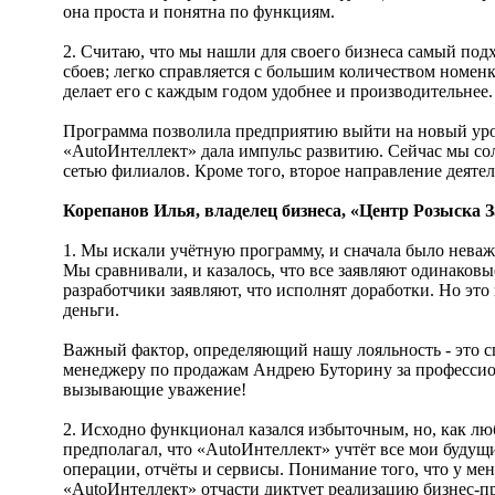
она проста и понятна по функциям.
2. Считаю, что мы нашли для своего бизнеса самый по
сбоев; легко справляется с большим количеством номен
делает его с каждым годом удобнее и производительнее.
Программа позволила предприятию выйти на новый уро
«AutoИнтеллект» дала импульс развитию. Сейчас мы с
сетью филиалов. Кроме того, второе направление деят
Корепанов Илья, владелец бизнеса, «Центр Розыска 
1. Мы искали учётную программу, и сначала было неважн
Мы сравнивали, и казалось, что все заявляют одинаков
разработчики заявляют, что исполнят доработки. Но эт
деньги.
Важный фактор, определяющий нашу лояльность - это 
менеджеру по продажам Андрею Буторину за профессион
вызывающие уважение!
2. Исходно функционал казался избыточным, но, как лю
предполагал, что «AutoИнтеллект» учтёт все мои будущ
операции, отчёты и сервисы. Понимание того, что у мен
«AutoИнтеллект» отчасти диктует реализацию бизнес-пр