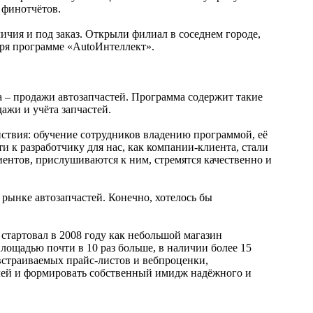
 финотчётов.
ичия и под заказ. Открыли филиал в соседнем городе,
аря программе «AutoИнтеллект».
 – продажи автозапчастей. Программа содержит такие
ажи и учёта запчастей.
йствия: обучение сотрудников владению программой, её
 к разработчику для нас, как компании-клиента, стали
ентов, прислушиваются к ним, стремятся качественно и
рынке автозапчастей. Конечно, хотелось бы
 стартовал в 2008 году как небольшой магазин
лощадью почти в 10 раз больше, в наличии более 15
 встраиваемых прайс-листов и вебпроценки,
лей и формировать собственный имидж надёжного и