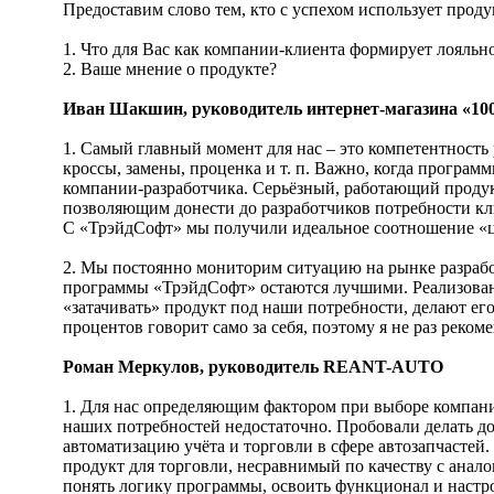
Предоставим слово тем, кто с успехом использует прод
1. Что для Вас как компании-клиента формирует лояльно
2. Ваше мнение о продукте?
Иван Шакшин, руководитель интернет-магазина «100
1. Самый главный момент для нас – это компетентность
кроссы, замены, проценка и т. п. Важно, когда програм
компании-разработчика. Серьёзный, работающий продук
позволяющим донести до разработчиков потребности кли
С «ТрэйдСофт» мы получили идеальное соотношение «ц
2. Мы постоянно мониторим ситуацию на рынке разработ
программы «ТрэйдСофт» остаются лучшими. Реализованы
«затачивать» продукт под наши потребности, делают ег
процентов говорит само за себя, поэтому я не раз реко
Роман Меркулов, руководитель REANT-AUTO
1. Для нас определяющим фактором при выборе компании
наших потребностей недостаточно. Пробовали делать д
автоматизацию учёта и торговли в сфере автозапчасте
продукт для торговли, несравнимый по качеству с анало
понять логику программы, освоить функционал и настроит