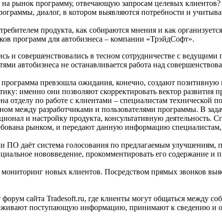
и на рынок программу, отвечающую запросам целевых клиентов? 
ограммы, диалог, в котором выявляются потребности и учитыва
требителем продукта, как собираются мнения и как организуетс
иков программ для автобизнеса – компании «ТрэйдСофт».
ь и совершенствовались в тесном сотрудничестве с ведущими п
тями автобизнеса не останавливается работа над совершенство
о программа превзошла ожидания, конечно, создают позитивную
ику: именно они позволяют скорректировать вектор развития 
на отделу по работе с клиентами – специалистам технической 
ом между разработчиками и пользователями программы. В задач
ионал и настройку продукта, консультативную деятельность. Сп
ебована рынком, и передают данную информацию специалистам,
ки ПО даёт система голосования по предлагаемым улучшениям, 
циальное нововведение, прокомментировать его содержание и п
 мониторинг новых клиентов. Посредством прямых звонков выясн
форум сайта Tradesoft.ru, где клиенты могут общаться между со
леживают поступающую информацию, принимают к сведению и о