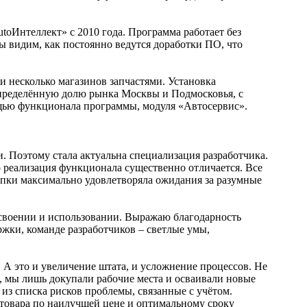
oИнтеллект» с 2010 года. Программа работает без
ы видим, как постоянно ведутся доработки ПО, что
несколько магазинов запчастями. Установка
определённую долю рынка Москвы и Подмосковья, с
ощью функционала программы, модуля «Автосервис».
и. Поэтому стала актуальна специализация разработчика.
о реализация функционала существенно отличается. Все
купки максимально удовлетворяла ожидания за разумные
своении и использовании. Выражаю благодарность
жки, команде разработчиков – светлые умы,
 А это и увеличение штата, и усложнение процессов. Не
к, мы лишь докупали рабочие места и осваивали новые
 из списка рисков проблемы, связанные с учётом.
а товара по наилучшей цене и оптимальному сроку