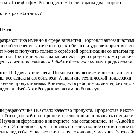
укты «ТрэйдСофт». Респондентам были заданы два вопроса:
сть к разработчику?
1z.ru»
 разработчика именно в сфере запчастей. Торговля автозапчастя
мное обеспечение заточено под автобизнес и удовлетворяет все е
т можно получить только в серьёзной организации со штатом п
ента. Третий немаловажный аспект - цена продукта. На рынке е
ена-качество», считаю «Веб-АвтоРесурс» лучшим продуктом за 
ок ПО для автобизнеса. По моим ощущениям и несколько лет наз
 все аспекты автобизнеса. А наличие технической поддержки, 
о очень продуктивным. Конечно, есть рабочие моменты, без них 
мендовал «Веб-АвтоРесурс» коллегам по бизнесу».
-разработчика ПО стало качество продукта. Проработав некото
оработки, но всё-таки пришли к решению использовать специал
й. Изучив информацию в интернете, мы остановились на «AutoИн
гами. Установив его, мы поняли: вот оно, полное соответствие
ь под себя. У нас этот этап занял около двух месяцев. Зато сей