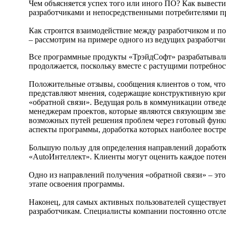
Чем объясняется успех того или иного ПО? Как вывест
разработчиками и непосредственными потребителями пр
Как строится взаимодействие между разработчиком и по
– рассмотрим на примере одного из ведущих разработч
Все программные продукты «ТрэйдСофт» разрабатывалис
продолжается, поскольку вместе с растущими потребнос
Положительные отзывы, сообщения клиентов о том, чт
представляют мнения, содержащие конструктивную крит
«обратной связи». Ведущая роль в коммуникации отведе
менеджерам проектов, которые являются связующим звен
возможных путей решения проблем через готовый функц
аспекты программы, доработка которых наиболее востр
Большую пользу для определения направлений доработ
«AutoИнтеллект». Клиенты могут оценить каждое потен
Одно из направлений получения «обратной связи» – это
этапе освоения программы.
Наконец, для самых активных пользователей существует 
разработчикам. Специалисты компании постоянно отс