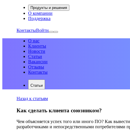
Продукты и решения
О компании
Поддержка
Контакты
Войти
О нас
Клиенты
Новости
Статьи
Вакансии
Отзывы
Контакты
Статьи
Назад к статьям
Как сделать клиента союзником?
Чем объясняется успех того или иного ПО? Как вывест
разработчиками и непосредственными потребителями пр