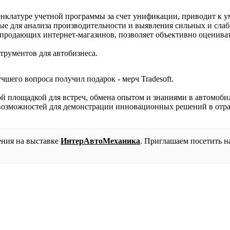
енклатуре учетной программы за счет унификации, приводит к 
ные для анализа производительности и выявления сильных и сла
 продающих интернет-магазинов, позволяет объективно оценива
трументов для автобизнеса.
шего вопроса получил подарок - мерч Tradesoft.
ой площадкой для встреч, обмена опытом и знаниями в автомоби
возможностей для демонстрации инновационных решений в отра
шения на выставке
ИнтерАвтоМеханика
. Приглашаем посетить н