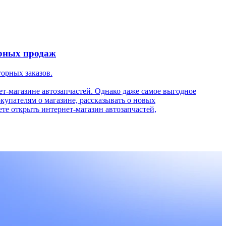
15 июля
рных продаж
Акции
торных заказов.
Посетит
автозап
т-магазине автозапчастей. Однако даже самое выгодное
купателям о магазине, рассказывать о новых
В прошл
ете открыть интернет-магазин автозапчастей,
магазин
и специ
акции н