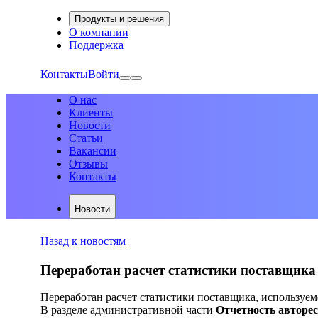
Продукты и решения
О компании
Поддержка
Контакты
Войти
О нас
Клиенты
Новости
Статьи
Вакансии
Отзывы
Контакты
Новости
Назад к новостям
Переработан расчет статистики поставщика 
Переработан расчет статистики поставщика, используемо
В разделе административной части
Отчетность авторе