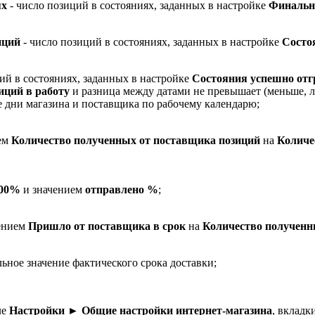
ях
- число позиций в состояниях, заданных в настройке
Финальн
иций
- число позиций в состояниях, заданных в настройке
Состо
ий в состояниях, заданных в настройке
Состояния успешно отг
иций в работу
и разница между датами не превышает (меньше, л
 дни магазина и поставщика по рабочему календарю;
ием
К
оличество полученных от поставщика позиций
на
К
оличе
00%
и значением
отправлено %
;
лением
П
ришло от поставщика в срок
на
К
оличество полученн
ьное значение фактического срока доставки;
ле
Настройки ► Общие настройки интернет-магазина
, вкладк