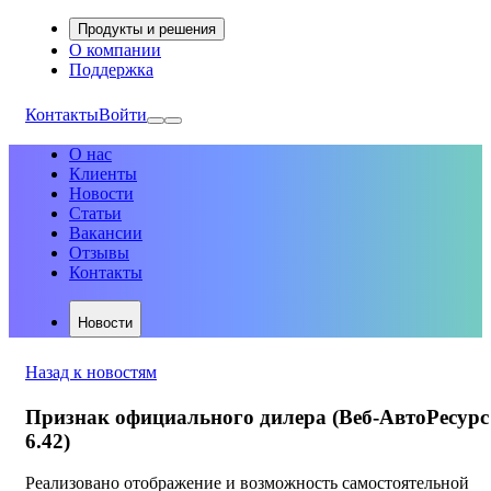
Продукты и решения
О компании
Поддержка
Контакты
Войти
О нас
Клиенты
Новости
Статьи
Вакансии
Отзывы
Контакты
Новости
Назад к новостям
Признак официального дилера (Веб-АвтоРесурс
6.42)
Реализовано отображение и возможность самостоятельной